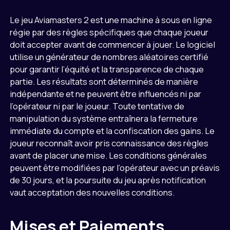
Le jeu Aviamasters 2 est une machine à sous en ligne
régie par des règles spécifiques que chaque joueur
doit accepter avant de commencer à jouer. Le logiciel
utilise un générateur de nombres aléatoires certifié
pour garantir l’équité et la transparence de chaque
partie. Les résultats sont déterminés de manière
indépendante et ne peuvent être influencés ni par
l’opérateur ni par le joueur. Toute tentative de
manipulation du système entraînera la fermeture
immédiate du compte et la confiscation des gains. Le
joueur reconnaît avoir pris connaissance des règles
avant de placer une mise. Les conditions générales
peuvent être modifiées par l’opérateur avec un préavis
de 30 jours, et la poursuite du jeu après notification
vaut acceptation des nouvelles conditions.
Mises et Paiements