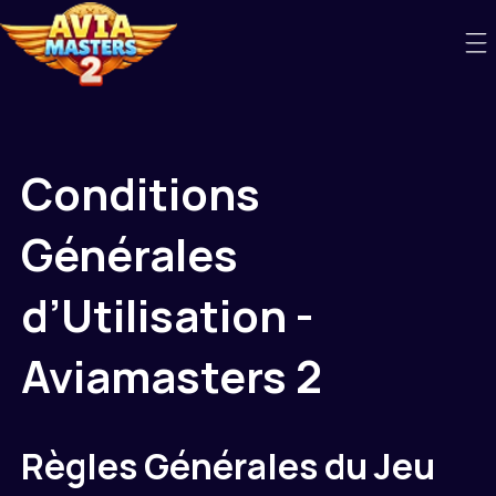
Conditions
Générales
d’Utilisation -
Aviamasters 2
Règles Générales du Jeu