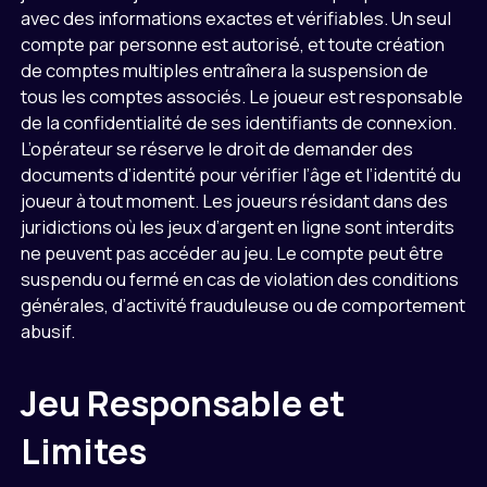
avec des informations exactes et vérifiables. Un seul
compte par personne est autorisé, et toute création
de comptes multiples entraînera la suspension de
tous les comptes associés. Le joueur est responsable
de la confidentialité de ses identifiants de connexion.
L’opérateur se réserve le droit de demander des
documents d’identité pour vérifier l’âge et l’identité du
joueur à tout moment. Les joueurs résidant dans des
juridictions où les jeux d’argent en ligne sont interdits
ne peuvent pas accéder au jeu. Le compte peut être
suspendu ou fermé en cas de violation des conditions
générales, d’activité frauduleuse ou de comportement
abusif.
Jeu Responsable et
Limites