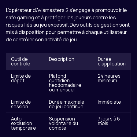
L’opérateur d’Aviamasters 2 s’engage à promouvoir le
safe gaming et à protéger les joueurs contre les
risques liés au jeu excessif. Des outils de gestion sont
mis à disposition pour permettre à chaque utilisateur
de contrôler son activité de jeu.
Outil de
Description
Durée
contrôle
d’application
Limite de
Plafond
24 heures
dépôt
quotidien,
minimum
hebdomadaire
ou mensuel
Limite de
Durée maximale
Immédiate
session
de jeu continue
Auto-
Suspension
7 jours à 6
exclusion
volontaire du
mois
temporaire
compte