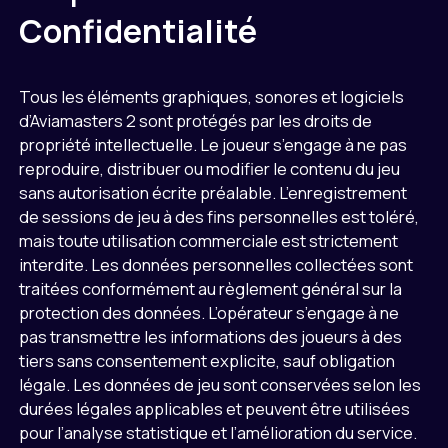
Confidentialité
Tous les éléments graphiques, sonores et logiciels
d’Aviamasters 2 sont protégés par les droits de
propriété intellectuelle. Le joueur s’engage à ne pas
reproduire, distribuer ou modifier le contenu du jeu
sans autorisation écrite préalable. L’enregistrement
de sessions de jeu à des fins personnelles est toléré,
mais toute utilisation commerciale est strictement
interdite. Les données personnelles collectées sont
traitées conformément au règlement général sur la
protection des données. L’opérateur s’engage à ne
pas transmettre les informations des joueurs à des
tiers sans consentement explicite, sauf obligation
légale. Les données de jeu sont conservées selon les
durées légales applicables et peuvent être utilisées
pour l’analyse statistique et l’amélioration du service.